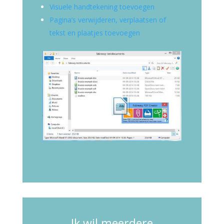
Visuele handtekening toevoegen
Pagina’s verwijderen, verplaatsen of
tekst en plaatjes toevoegen
Ik wil meerdere