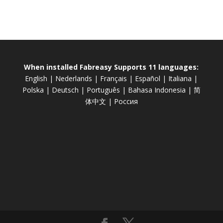
When installed Fabreasy Supports 11 languages:
English
|
Nederlands
|
Français
|
Español
|
Italiana
|
Polska
|
Deutsch
|
Português
|
Bahasa Indonesia
|
简
体中文
|
Россия