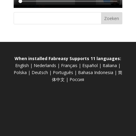
When installed Fabreasy Supports 11 languages:
English
|
Nederlands
|
Français
|
Español
|
Italiana
|
Polska
|
Deutsch
|
Português
|
Bahasa Indonesia
|
简
体中文
|
Россия