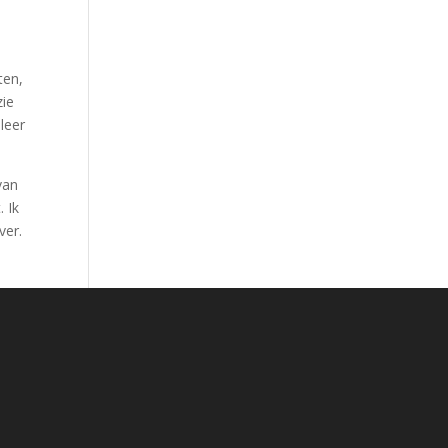
ten,
zie
leer
van
. Ik
ver.