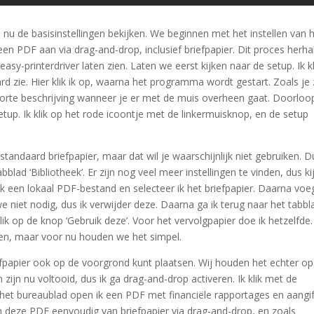
 nu de basisinstellingen bekijken. We beginnen met het instellen van 
en PDF aan via drag-and-drop, inclusief briefpapier. Dit proces herha
asy-printerdriver laten zien. Laten we eerst kijken naar de setup. Ik kl
 zie. Hier klik ik op, waarna het programma wordt gestart. Zoals je z
n korte beschrijving wanneer je er met de muis overheen gaat. Doorloo
etup. Ik klik op het rode icoontje met de linkermuisknop, en de setup
 standaard briefpapier, maar dat wil je waarschijnlijk niet gebruiken. D
bblad ‘Bibliotheek’. Er zijn nog veel meer instellingen te vinden, dus ki
k een lokaal PDF-bestand en selecteer ik het briefpapier. Daarna voeg
niet nodig, dus ik verwijder deze. Daarna ga ik terug naar het tabbl
 klik op de knop ‘Gebruik deze’. Voor het vervolgpapier doe ik hetzelfde.
eden, maar voor nu houden we het simpel.
briefpapier ook op de voorgrond kunt plaatsen. Wij houden het echter o
 zijn nu voltooid, dus ik ga drag-and-drop activeren. Ik klik met de
 het bureaublad open ik een PDF met financiële rapportages en aangif
n deze PDF eenvoudig van briefpapier via drag-and-drop, en zoals