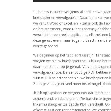
“Fabreasy is succesvol geïnstalleerd, en we gaan
briefpapier en vervolgpapier. Daarna maken we e
we vanuit Word of Excel, en ik zal je ook de Fabre
op het startmenu, waar ik het Fabreasy-dashboard
verschijnt er een reeks applicaties, elk met ee
deze gerust even, maar ik ga nu direct naar de s
wordt geopend.
We beginnen op het tabblad ‘Huisstijl’. Hier staat
voegen we nieuw briefpapier toe. Ik klik op het ta
daar gerust naar op je gemak. Vervolgens open i
vervolgpapier toe. De eenvoudige PDF hebben we 
‘Huisstijl’. Ik selecteer het nieuwe briefpapier en
Zoals je ziet, zijn er veel meer instelmogelijkh
Ik klik op ‘Opslaan’ en vergeet niet dat je het 
achtergrond, en dat is prima. De basisinstellingen
linkermuisknop en zie dat de PDF verschuift. Op
afkomstig uit een rapportgenerator. We voorzie