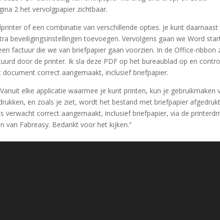
gina 2 het vervolgpapier zichtbaar.
printer of een combinatie van verschillende opties. Je kunt daarnaast
a beveiligingsinstellingen toevoegen. Vervolgens gaan we Word star
een factuur die we van briefpapier gaan voorzien. In de Office-ribbon 
urd door de printer. Ik sla deze PDF op het bureaublad op en contro
et document correct aangemaakt, inclusief briefpapier.
n. Vanuit elke applicatie waarmee je kunt printen, kun je gebruikmaken 
rukken, en zoals je ziet, wordt het bestand met briefpapier afgedrukt
 verwacht correct aangemaakt, inclusief briefpapier, via de printerdri
n van Fabreasy. Bedankt voor het kijken.”