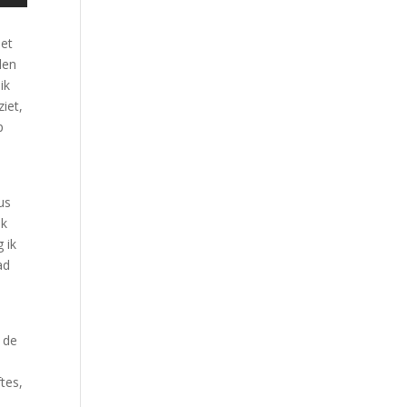
het
len
ik
iet,
p
us
jk
 ik
ad
p de
tes,