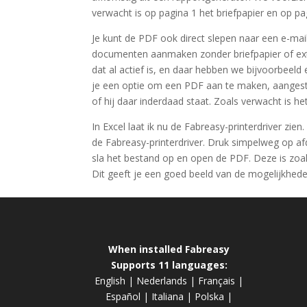
verwacht is op pagina 1 het briefpapier en op pa
Je kunt de PDF ook direct slepen naar een e-mail
documenten aanmaken zonder briefpapier of extr
dat al actief is, en daar hebben we bijvoorbeeld 
je een optie om een PDF aan te maken, aangestu
of hij daar inderdaad staat. Zoals verwacht is h
In Excel laat ik nu de Fabreasy-printerdriver zie
de Fabreasy-printerdriver. Druk simpelweg op afd
sla het bestand op en open de PDF. Deze is zoals
Dit geeft je een goed beeld van de mogelijkhede
When installed Fabreasy
Supports 11 languages:
English
|
Nederlands
|
Français
|
Español
|
Italiana
|
Polska
|