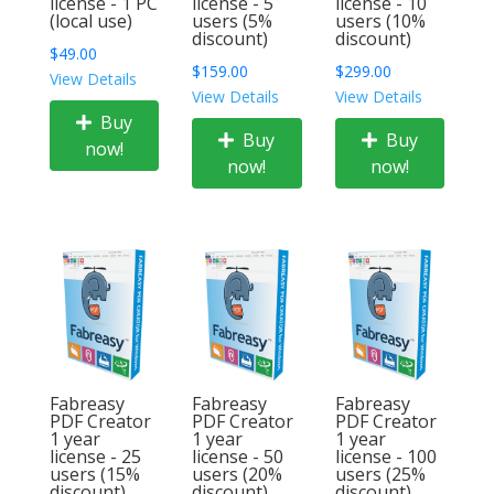
license - 1 PC
license - 5
license - 10
(local use)
users (5%
users (10%
discount)
discount)
$49.00
$159.00
$299.00
View Details
View Details
View Details
Buy
Buy
Buy
now!
now!
now!
Fabreasy
Fabreasy
Fabreasy
PDF Creator
PDF Creator
PDF Creator
1 year
1 year
1 year
license - 25
license - 50
license - 100
users (15%
users (20%
users (25%
discount)
discount)
discount)